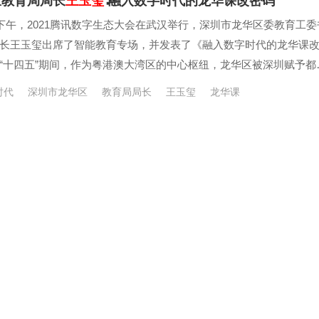
区教育局局长
王玉玺
∶融入数字时代的龙华课改密码
日下午，2021腾讯数字生态大会在武汉举行，深圳市龙华区委教育工委
长王玉玺出席了智能教育专场，并发表了《融入数字时代的龙华课
“十四五”期间，作为粤港澳大湾区的中心枢纽，龙华区被深圳赋予都
。“龙华教育始终坚持智慧教育创新发展，实现了从质量提升内涵发
时代
深圳市龙华区
教育局局长
王玉玺
龙华课
发展，再到高质量创新发展三个阶段的跨越。”深圳市龙华区委教育