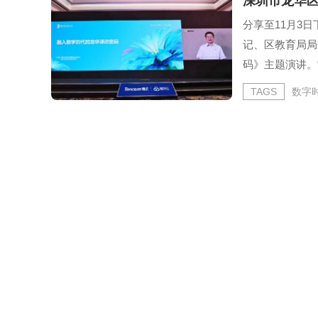
深圳市龙华
分享至11月3
记、区教育局局
码》主题演讲。
核心区战略定位
TAGS
数字
到深化改革跨越
书记、区...