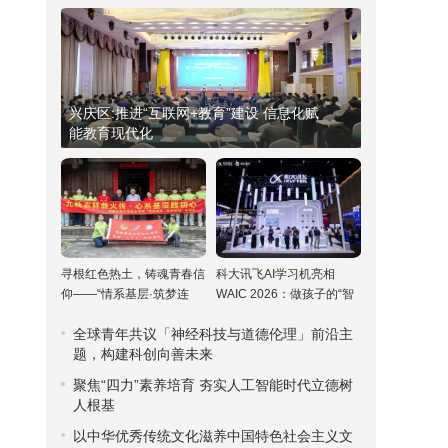
兴庆区:推进“互联网+教育”建设 信息化赋
能教育现代化
寻根红色热土，铸魂青春信
科大讯飞AI学习机亮相
仰——“情系基层·筑梦连
WAIC 2026：做孩子的“智
城”实践队红色研学纪实
能伙伴”，让因材施教触手
全球青年共议「神经科技与道德伦理」前沿主
可及
题，构建科创向善未来
聚焦“四力”素养培育 夯实人工智能时代立德树
人根基
以中华优秀传统文化滋养中国特色社会主义文