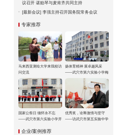
议召开 谌贻琴与麦肯齐共同主持
[最新会议]
李强主持召开国务院常务会议
专家推荐
马来西亚测绘大学来我校访
扬体育精神 展卓越风采
问交流
——武穴市第六实验小学梅
川校区冬运会“嗨”翻校园！
国家公祭日 缅怀永不忘
优秀奖，诠释激情与坚守
——武穴市第六实验小学开
——访武穴市第五实验中学
展“国家公祭日”纪念活动
双城校区校长胡乘刚
企业/案例推荐