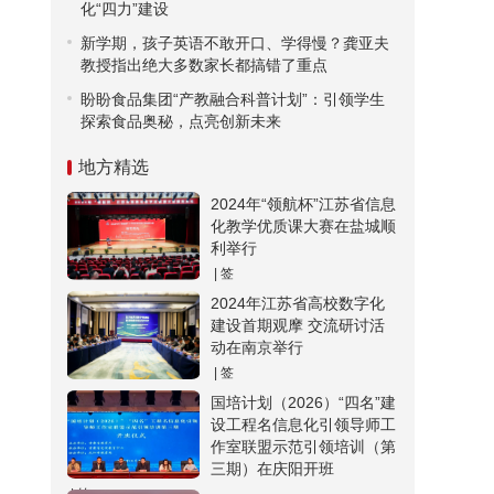
化“四力”建设
新学期，孩子英语不敢开口、学得慢？龚亚夫
教授指出绝大多数家长都搞错了重点
盼盼食品集团“产教融合科普计划”：引领学生
探索食品奥秘，点亮创新未来
地方精选
2024年“领航杯”江苏省信息
化教学优质课大赛在盐城顺
利举行
| 签
2024年江苏省高校数字化
建设首期观摩 交流研讨活
动在南京举行
| 签
国培计划（2026）“四名”建
设工程名信息化引领导师工
作室联盟示范引领培训（第
三期）在庆阳开班