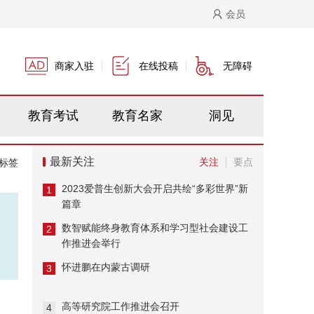
会员
商家入驻
在线投稿
无障碍
教育考试
教育名家
洞见
最新关注
关注
要点
标签
2023爱普生创新大会开启共绘“多彩世界”新
1
篇章
数智赋能终身教育体系和学习型社会建设工
2
作推进会举行
怀进鹏在内蒙古调研
3
高等研究院工作推进会召开
4