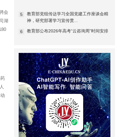
聘会
教育部党组传达学习全国党建工作座谈会精
5
司湖
神，研究部署学习宣传贯...
80
教育部公布2026年高考“云咨询周”时间安排
6
制药
人
启动