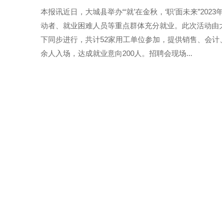
本报讯近日，大城县举办“‘就’在金秋，‘职’面未来”2
动者、就业困难人员等重点群体充分就业。此次活动由
下同步进行，共计52家用工单位参加，提供销售、会计、
余人入场，达成就业意向200人。招聘会现场...
TAGS
就业
人才
公益
招聘会
大城县
公益
托管 快
1月8日，党员
一起做拍拍手游
农家书屋，办起
TAGS
公益
“致中国梦·中国青少年
公益
梦想”征文启事
为促进我国社会公益事业发展，引导青少年投身社会公
光、心中有梦、心怀世界、向上向善的精神，助力中华