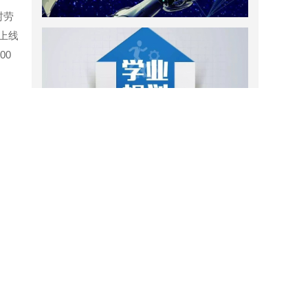
村劳
上线
00
资源推荐
子们
迁点
供作
8本教育学心理学原创性教
丁薛祥在两院院士大会第二
材出版
次全体会议上强调 全力抓
好党中央关于科技事业各项
中有
部署的落实 加快推进高水
，举