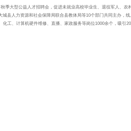
023年秋季大型公益人才招聘会，促进未就业高校毕业生、退役军人、农
大城县人力资源和社会保障局联合县教体局等10个部门共同主办，线
化工、计算机硬件维修、直播、家政服务等岗位1000余个，吸引20
乐假期
志愿者和孩子们一起做老鹰捉小鸡的游戏。1月8日，党员志愿者和孩
戏。周训超摄寒假来临，贵州省黔西市雨朵镇妇联依托易地扶贫搬
了寒假公益托管班，妇联干部、社村干部、党员志愿者等为学生提
业辅导、读书赏析等公益课程和游戏活动，让当地的孩子愉快度过假期。 ...
假期
寒假
党员
托管
益事业，培养青少年主动承担社会责任的意识，呈现新时代青少年眼
民族伟大复兴的中国梦，中国校园文学杂志社特联合健坤慈善基金会