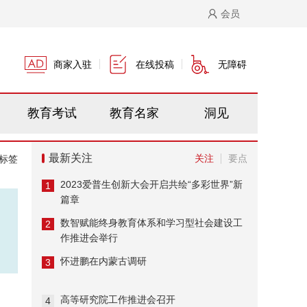
会员
商家入驻
在线投稿
无障碍
教育考试
教育名家
洞见
最新关注
关注
要点
标签
2023爱普生创新大会开启共绘“多彩世界”新
1
篇章
数智赋能终身教育体系和学习型社会建设工
2
作推进会举行
怀进鹏在内蒙古调研
3
高等研究院工作推进会召开
4