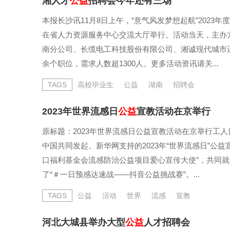
湘人才
公益
招聘会今年还有三场
本报长沙讯11月8日上午，“意气风发梦想起航”202
在省人力资源服务中心交流大厅举行。活动当天，主办
南分公司、长缆电工科技股份有限公司、湘诚现代城市运
余个职位，需求人数超1300人。更多活动资讯请关...
TAGS
高校毕业生
公益
湖南
招聘会
2023年世界流感日
公益
宣教活动在京举行
原标题：2023年世界流感日公益宣教活动在京举行工人日
中国共同发起、新华网支持的2023年“世界流感日”公
口福利基金会流感防治公益项目爱心宣传大使”，共同
了“＃一日预感达速战——抖音公益挑战赛”。...
TAGS
公益
活动
世界
流感
宣教
河北大城县举办大型
公益
人才招聘会