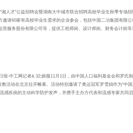
3年度“湘人才”公益招聘会暨湖南大中城市联合招聘高校毕业生秋季专场招
方邀请60家有高校毕业生需求的企业参会，包括中国二冶集团有限公
营服务股份有限公司等，提供工程师岗、设计师岗、财务会计岗等1
报-中工网记者& 32;姬薇11月1日，由中国人口福利基金会和罗氏
益宣教活动在北京拉开帷幕。活动特别邀请了奥运冠军罗雪娟作为“中国
就流感疾病的主动科学防护发声，并携手主办方代表和流感专家共同